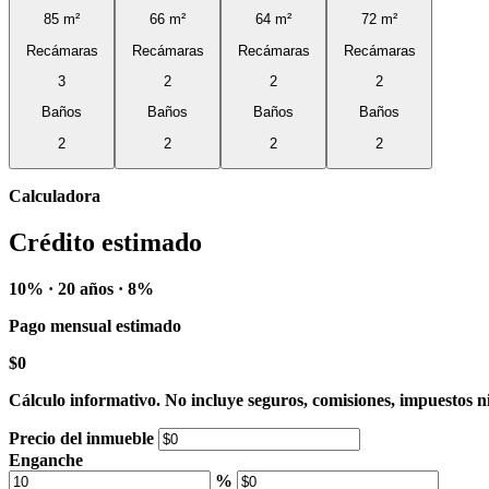
85 m²
66 m²
64 m²
72 m²
Recámaras
Recámaras
Recámaras
Recámaras
3
2
2
2
Baños
Baños
Baños
Baños
2
2
2
2
Calculadora
Crédito estimado
10% · 20 años · 8%
Pago mensual estimado
$0
Cálculo informativo. No incluye seguros, comisiones, impuestos ni
Precio del inmueble
Enganche
%