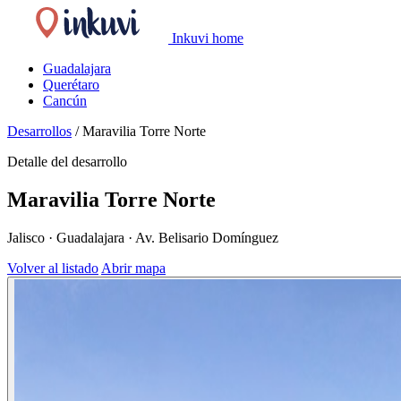
Inkuvi home
Guadalajara
Querétaro
Cancún
Desarrollos
/
Maravilia Torre Norte
Detalle del desarrollo
Maravilia Torre Norte
Jalisco · Guadalajara · Av. Belisario Domínguez
Volver al listado
Abrir mapa