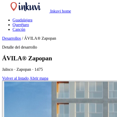
Inkuvi home
Guadalajara
Querétaro
Cancún
Desarrollos
/
ÁVILA® Zapopan
Detalle del desarrollo
ÁVILA® Zapopan
Jalisco · Zapopan · 1475
Volver al listado
Abrir mapa