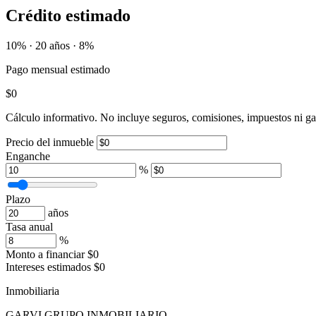
Crédito estimado
10% · 20 años · 8%
Pago mensual estimado
$0
Cálculo informativo. No incluye seguros, comisiones, impuestos ni gas
Precio del inmueble
Enganche
%
Plazo
años
Tasa anual
%
Monto a financiar
$0
Intereses estimados
$0
Inmobiliaria
GARVI GRUPO INMOBILIARIO