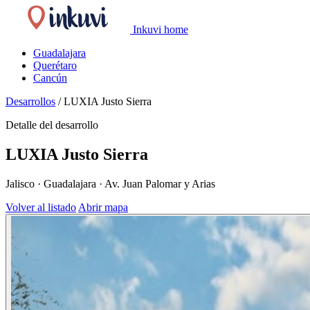
Inkuvi home
Guadalajara
Querétaro
Cancún
Desarrollos
/
LUXIA Justo Sierra
Detalle del desarrollo
LUXIA Justo Sierra
Jalisco · Guadalajara · Av. Juan Palomar y Arias
Volver al listado
Abrir mapa