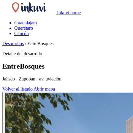
Inkuvi home
Guadalajara
Querétaro
Cancún
Desarrollos
/
EntreBosques
Detalle del desarrollo
EntreBosques
Jalisco · Zapopan · av. aviación
Volver al listado
Abrir mapa