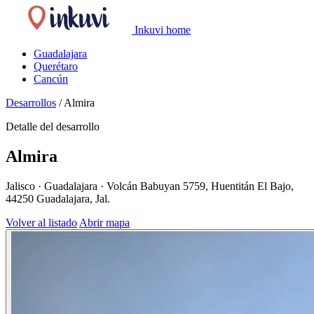
Inkuvi home
Guadalajara
Querétaro
Cancún
Desarrollos
/
Almira
Detalle del desarrollo
Almira
Jalisco · Guadalajara · Volcán Babuyan 5759, Huentitán El Bajo,
44250 Guadalajara, Jal.
Volver al listado
Abrir mapa