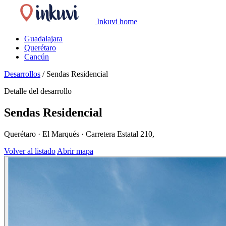
Inkuvi home
Guadalajara
Querétaro
Cancún
Desarrollos
/
Sendas Residencial
Detalle del desarrollo
Sendas Residencial
Querétaro · El Marqués · Carretera Estatal 210,
Volver al listado
Abrir mapa