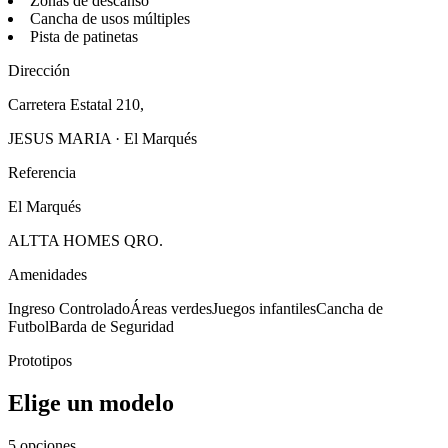
Zonas de descanso
Cancha de usos múltiples
Pista de patinetas
Dirección
Carretera Estatal 210,
JESUS MARIA · El Marqués
Referencia
El Marqués
ALTTA HOMES QRO.
Amenidades
Ingreso Controlado
Áreas verdes
Juegos infantiles
Cancha de
Futbol
Barda de Seguridad
Prototipos
Elige un modelo
5 opciones