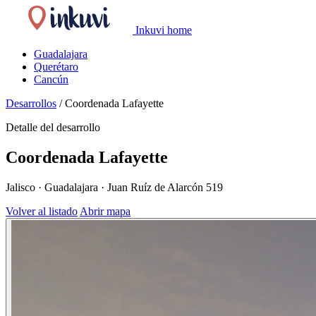
Inkuvi home
Guadalajara
Querétaro
Cancún
Desarrollos
/
Coordenada Lafayette
Detalle del desarrollo
Coordenada Lafayette
Jalisco · Guadalajara · Juan Ruíz de Alarcón 519
Volver al listado
Abrir mapa