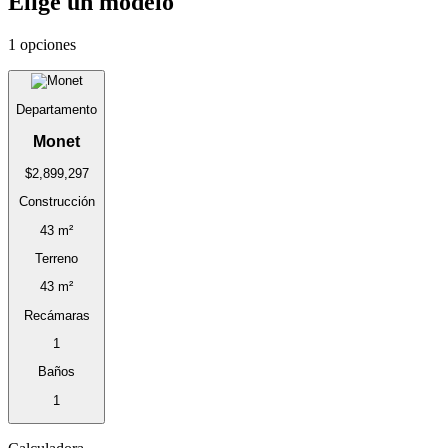
Elige un modelo
1 opciones
Departamento
Monet
$2,899,297
Construcción
43 m²
Terreno
43 m²
Recámaras
1
Baños
1